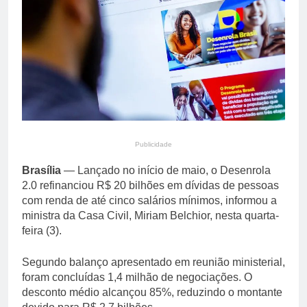
estáveis no Brasil
16 Horas Ago
durante a entressafra
Prefeitura divulga
resultado preliminar da
degustação do 20º
16 Horas Ago
Festival Gastronômico de
Taquaruçu
Publicidade
Brasília
— Lançado no início de maio, o Desenrola
2.0 refinanciou R$ 20 bilhões em dívidas de pessoas
com renda de até cinco salários mínimos, informou a
ministra da Casa Civil, Miriam Belchior, nesta quarta-
feira (3).
Segundo balanço apresentado em reunião ministerial,
foram concluídas 1,4 milhão de negociações. O
desconto médio alcançou 85%, reduzindo o montante