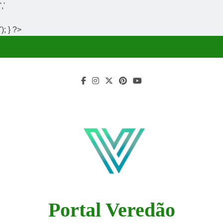
','
'); } ?>
Skip
to
content
Portal Veredão