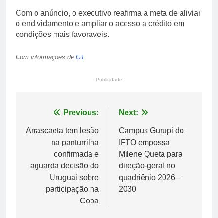
Com o anúncio, o executivo reafirma a meta de aliviar
o endividamento e ampliar o acesso a crédito em
condições mais favoráveis.
Com informações de
G1
Publicidade
Navegação
Previous:
Next:
de
Arrascaeta tem lesão
Campus Gurupi do
na panturrilha
IFTO empossa
Post
confirmada e
Milene Queta para
aguarda decisão do
direção-geral no
Uruguai sobre
quadriênio 2026–
participação na
2030
Copa