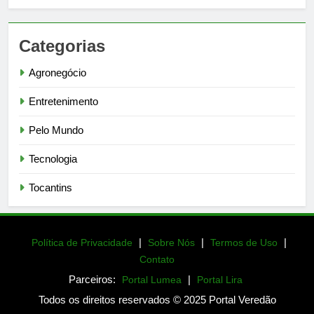
Categorias
Agronegócio
Entretenimento
Pelo Mundo
Tecnologia
Tocantins
|
|
|
Política de Privacidade
Sobre Nós
Termos de Uso
Contato
Parceiros:
|
Portal Lumea
Portal Lira
Todos os direitos reservados © 2025 Portal Veredão