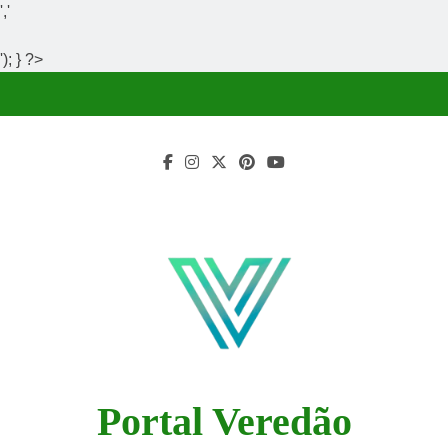
','
'); } ?>
Skip
to
content
Portal Veredão