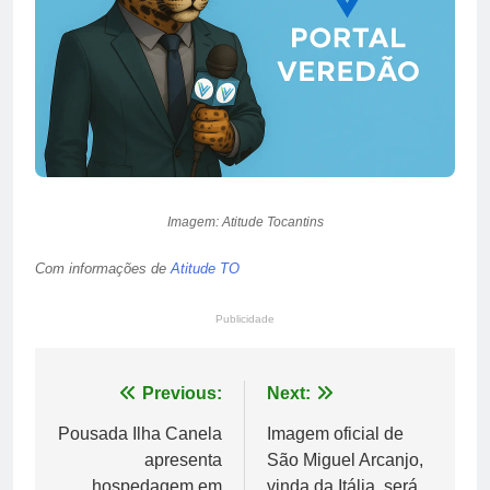
Imagem: Atitude Tocantins
Com informações de
Atitude TO
Publicidade
Navegação
Previous:
Next:
de
Pousada Ilha Canela
Imagem oficial de
apresenta
São Miguel Arcanjo,
Post
hospedagem em
vinda da Itália, será