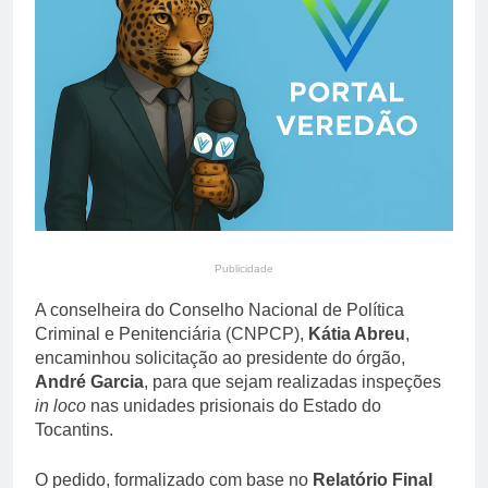
poliesportivas em
16 Horas Ago
diferentes regiões
Serviços retomam fôlego
em julho, mas varejo
registra segunda queda
16 Horas Ago
seguida, mostra IGet
Getnet/Santander
Publicidade
A conselheira do Conselho Nacional de Política
Criminal e Penitenciária (CNPCP),
Kátia Abreu
,
encaminhou solicitação ao presidente do órgão,
André Garcia
, para que sejam realizadas inspeções
in loco
nas unidades prisionais do Estado do
Tocantins.
O pedido, formalizado com base no
Relatório Final