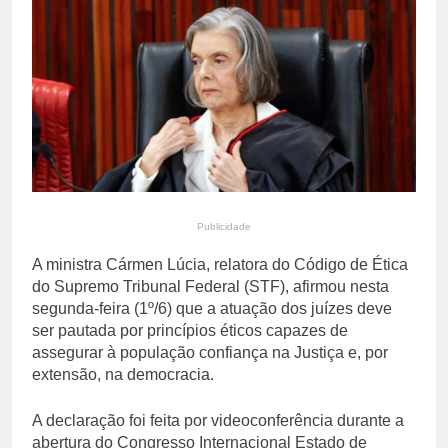
campeões das finais em
4 Horas Ago
Brasília
Oferta da terceira safra
derruba preços do feijão
carioca; feijão preto
6 Horas Ago
segue firme
Publicidade
A ministra Cármen Lúcia, relatora do Código de Ética
do Supremo Tribunal Federal (STF), afirmou nesta
segunda-feira (1º/6) que a atuação dos juízes deve
ser pautada por princípios éticos capazes de
assegurar à população confiança na Justiça e, por
extensão, na democracia.
A declaração foi feita por videoconferência durante a
abertura do Congresso Internacional Estado de