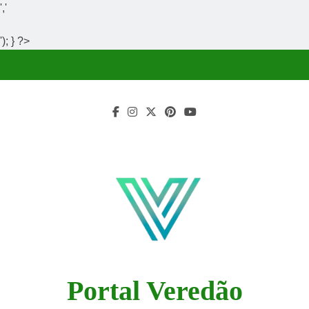
','
'); } ?>
Skip
to
content
Portal Veredão