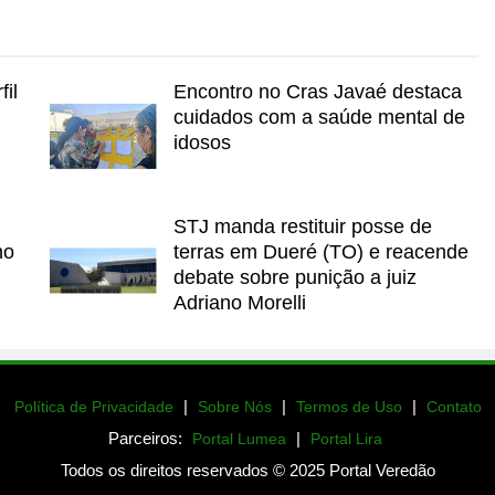
il
Encontro no Cras Javaé destaca
cuidados com a saúde mental de
idosos
STJ manda restituir posse de
no
terras em Dueré (TO) e reacende
debate sobre punição a juiz
Adriano Morelli
|
|
|
Política de Privacidade
Sobre Nós
Termos de Uso
Contato
Parceiros:
|
Portal Lumea
Portal Lira
Todos os direitos reservados © 2025 Portal Veredão