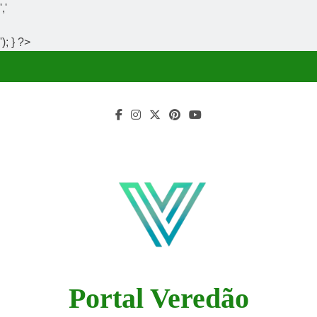
','
'); } ?>
Skip
to
content
Portal Veredão