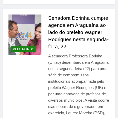
propriedade privada após
6 Horas Ago
protestos em Buenos
Apollo compra EasyJet
Aires
por £ 5,7 bilhões e
Senadora Dorinha cumpre
redesenha mercado de
6 Horas Ago
agenda em Araguaína ao
baixo custo na Europa
lado do prefeito Wagner
Rodrigues nesta segunda-
feira, 22
PELO MUNDO
A senadora Professora Dorinha
(União) desembarca em Araguaína
nesta segunda-feira (22) para uma
série de compromissos
institucionais acompanhada pelo
prefeito Wagner Rodrigues (UB) e
por uma caravana de prefeitos de
diversos municípios. A visita ocorre
dias depois de o governador em
exercício, Laurez Moreira (PSD),