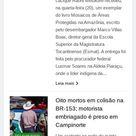
cacique Raoni Metuktire recebeu,
na quarta-feira (20), um exemplar
do livro Mosaicos de Áreas
Protegidas na Amazônia, escrito
pelo desembargador Marco Villas
Boas, diretor-geral da Escola
Superior da Magistratura
Tocantinense (Esmat). A entrega foi
feita pelo procurador federal
Lusmar Soares na Aldeia Piaraçu,
onde o líder indígena da…
Leia mais
Oito mortos em colisão na
BR-153; motorista
embriagado é preso em
Campinorte
Um acidente na noite de quinta-