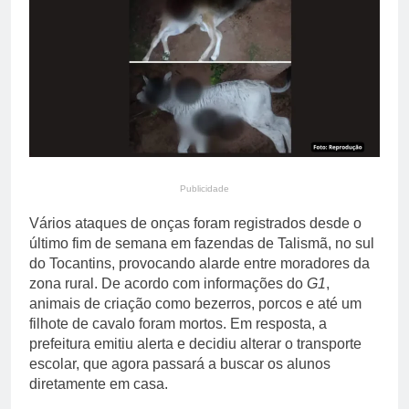
estáveis no Brasil
16 Horas Ago
durante a entressafra
Prefeitura divulga
resultado preliminar da
degustação do 20º
16 Horas Ago
Festival Gastronômico de
Taquaruçu
Publicidade
Vários ataques de onças foram registrados desde o
último fim de semana em fazendas de Talismã, no sul
do Tocantins, provocando alarde entre moradores da
zona rural. De acordo com informações do
G1
,
animais de criação como bezerros, porcos e até um
filhote de cavalo foram mortos. Em resposta, a
prefeitura emitiu alerta e decidiu alterar o transporte
escolar, que agora passará a buscar os alunos
diretamente em casa.