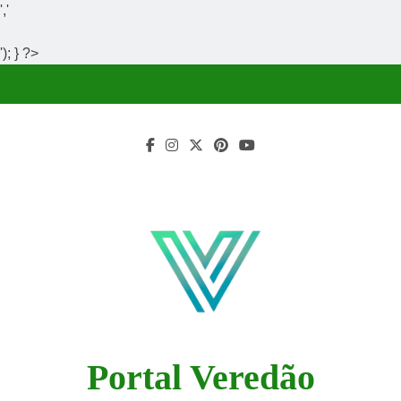
','
'); } ?>
Skip
to
content
Portal Veredão