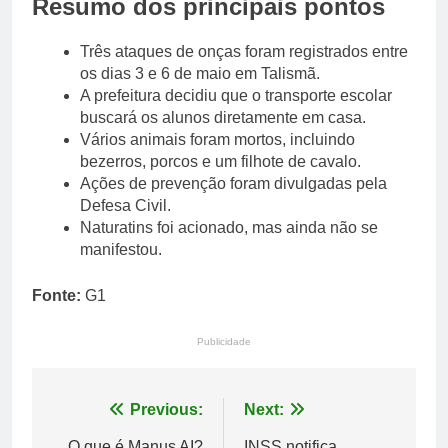
Resumo dos principais pontos
Três ataques de onças foram registrados entre
os dias 3 e 6 de maio em Talismã.
A prefeitura decidiu que o transporte escolar
buscará os alunos diretamente em casa.
Vários animais foram mortos, incluindo
bezerros, porcos e um filhote de cavalo.
Ações de prevenção foram divulgadas pela
Defesa Civil.
Naturatins foi acionado, mas ainda não se
manifestou.
Fonte:
G1
Publicidade
Navegação
Previous:
Next:
O que é Manus AI?
INSS notifica