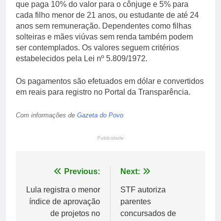
que paga 10% do valor para o cônjuge e 5% para
cada filho menor de 21 anos, ou estudante de até 24
anos sem remuneração. Dependentes como filhas
solteiras e mães viúvas sem renda também podem
ser contemplados. Os valores seguem critérios
estabelecidos pela Lei nº 5.809/1972.
Os pagamentos são efetuados em dólar e convertidos
em reais para registro no Portal da Transparência.
Com informações de
Gazeta do Povo
Publicidade
Navegação
Previous:
Next:
de
Lula registra o menor
STF autoriza
índice de aprovação
parentes
Post
de projetos no
concursados de