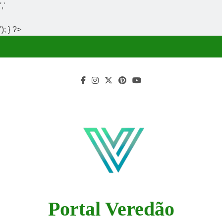
','
'); } ?>
Skip
to
content
Portal Veredão