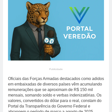
aos Incêndios Florestais
5 Horas Ago
com ações educativas em
Colheita de café 2026/27
toda a cidade
atinge 84% no Brasil;
atraso eleva atenção do
5 Horas Ago
mercado internacional
Publicidade
Oficiais das Forças Armadas destacados como adidos
em embaixadas de diversos países vêm acumulando
remunerações que se aproximam de R$ 150 mil
mensais, somando soldo e verbas indenizatórias. Os
valores, convertidos do dólar para o real, constam do
Portal da Transparência do Governo Federal e
abrangem o período de março a agosto de 2025.