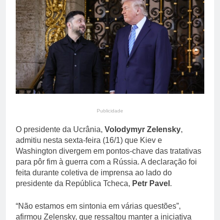
saúde mental de idosos
12 Horas Ago
Agronegócio assume
papel central na transição
energética com expansão
12 Horas Ago
de biodiesel, etanol e
biometano
Publicidade
O presidente da Ucrânia,
Volodymyr Zelensky
,
admitiu nesta sexta-feira (16/1) que Kiev e
Washington divergem em pontos-chave das tratativas
para pôr fim à guerra com a Rússia. A declaração foi
feita durante coletiva de imprensa ao lado do
presidente da República Tcheca,
Petr Pavel
.
“Não estamos em sintonia em várias questões”,
afirmou Zelensky, que ressaltou manter a iniciativa