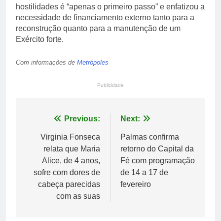
hostilidades é “apenas o primeiro passo” e enfatizou a
necessidade de financiamento externo tanto para a
reconstrução quanto para a manutenção de um
Exército forte.
Com informações de
Metrópoles
Publicidade
Navegação
Previous:
Next:
de
Virginia Fonseca
Palmas confirma
relata que Maria
retorno do Capital da
Post
Alice, de 4 anos,
Fé com programação
sofre com dores de
de 14 a 17 de
cabeça parecidas
fevereiro
com as suas