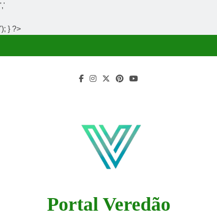
','
'); } ?>
Skip
to
content
Portal Veredão