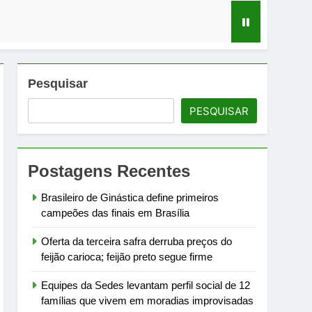
irme
ias improvisadas no Jardim Taquari
Pesquisar
PESQUISAR
Postagens Recentes
 biodiesel, etanol e biometano
Brasileiro de Ginástica define primeiros
campeões das finais em Brasília
Oferta da terceira safra derruba preços do
feijão carioca; feijão preto segue firme
Equipes da Sedes levantam perfil social de 12
famílias que vivem em moradias improvisadas