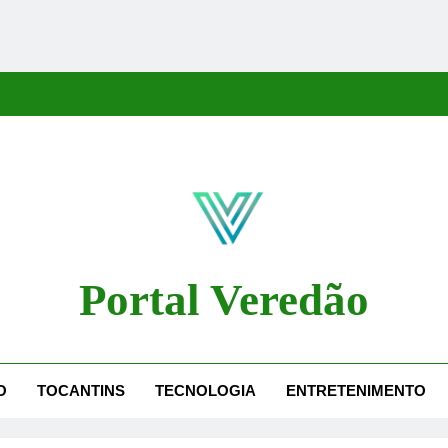
Portal Veredão
dão Traz As Principais Notícias De Palmas E Região, Cobrindo Políti
O
TOCANTINS
TECNOLOGIA
ENTRETENIMENTO