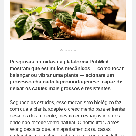
reacende debate sobre
10 Horas Ago
punição a juiz Adriano
PT divulga diretrizes do
Morelli
novo plano de governo
de Lula para a reeleição
10 Horas Ago
Publicidade
Pesquisas reunidas na plataforma PubMed
mostram que estímulos mecânicos — como tocar,
balançar ou vibrar uma planta — acionam um
processo chamado tigmomorfogênese, capaz de
deixar os caules mais grossos e resistentes.
Segundo os estudos, esse mecanismo biológico faz
com que a planta adapte o crescimento para enfrentar
desafios do ambiente, mesmo em espaços internos
onde não recebe vento natural. O horticultor James
Wong destaca que, em apartamentos ou casas
protegidas, o simples ato de passar a mão nas folhas