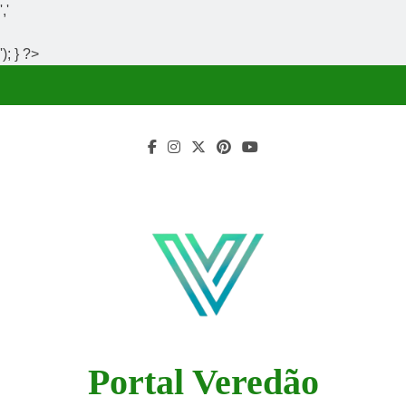
','
'); } ?>
Skip
to
content
Portal Veredão