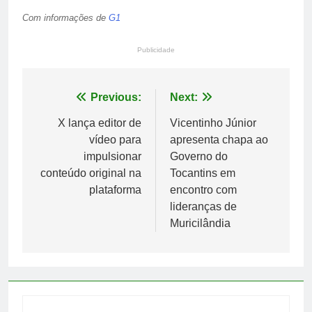
Com informações de
G1
Publicidade
Navegação
Previous:
Next:
de
X lança editor de
Vicentinho Júnior
vídeo para
apresenta chapa ao
Post
impulsionar
Governo do
conteúdo original na
Tocantins em
plataforma
encontro com
lideranças de
Muricilândia