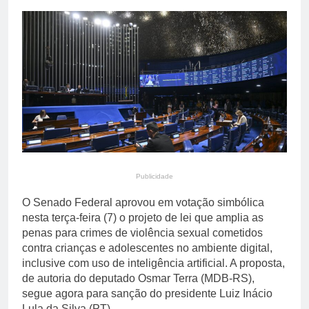
primária em relatório do
4 Dias Ago
Departamento de Estado
Streaming em julho: os
10 filmes mais
comentados do mês
4 Dias Ago
Publicidade
O Senado Federal aprovou em votação simbólica
nesta terça-feira (7) o projeto de lei que amplia as
penas para crimes de violência sexual cometidos
contra crianças e adolescentes no ambiente digital,
inclusive com uso de inteligência artificial. A proposta,
de autoria do deputado Osmar Terra (MDB-RS),
segue agora para sanção do presidente Luiz Inácio
Lula da Silva (PT).