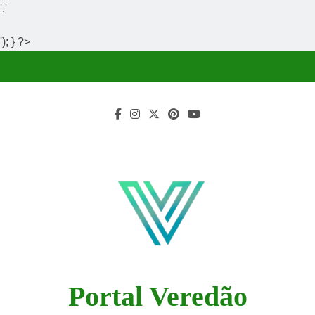
','
'); } ?>
Skip
to
content
Portal Veredão