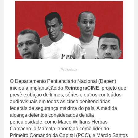
de Lula para a reeleição
7 Horas Ago
Especialista em IA alerta
para os perigos de
confiar cegamente nos
7 Horas Ago
chatbots
Publicidade
O Departamento Penitenciário Nacional (Depen)
iniciou a implantação do
ReintegraCINE
, projeto que
prevê exibição de filmes, séries e outros conteúdos
audiovisuais em todas as cinco penitenciárias
federais de segurança máxima do país. A medida
alcança detentos considerados de alta
periculosidade, como Marco Willians Herbas
Camacho, o Marcola, apontado como líder do
Primeiro Comando da Capital (PCC), e Márcio Santos