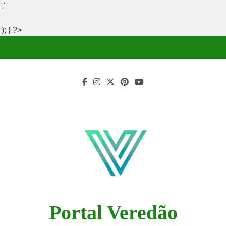
','
'); } ?>
Skip
to
content
Portal Veredão