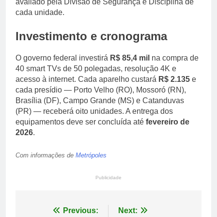
avaliado pela Divisão de Segurança e Disciplina de
cada unidade.
Investimento e cronograma
O governo federal investirá
R$ 85,4 mil
na compra de
40 smart TVs de 50 polegadas, resolução 4K e
acesso à internet. Cada aparelho custará
R$ 2.135
e
cada presídio — Porto Velho (RO), Mossoró (RN),
Brasília (DF), Campo Grande (MS) e Catanduvas
(PR) — receberá oito unidades. A entrega dos
equipamentos deve ser concluída até
fevereiro de
2026
.
Com informações de
Metrópoles
Publicidade
Navegação
Previous:
Next: