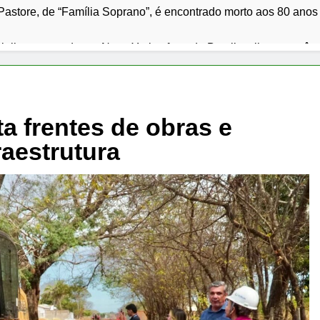
Pastore, de “Família Soprano”, é encontrado morto aos 80 anos
 julho em queda em Nova York; oferta do Brasil e clima mantê
s presídios de Minas deixam nove detentos foragidos e reacend
ardo Siqueira Campos entrega revitalização da Avenida Siquei
ta frentes de obras e
raestrutura
p classifica Cuba como ameaça primária em relatório do Depa
 julho: os 10 filmes mais comentados do mês