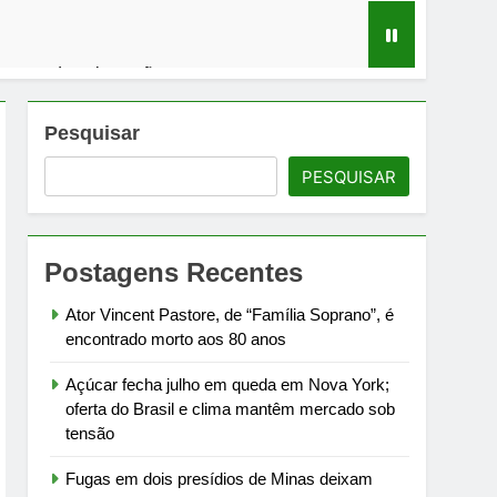
m mercado sob tensão
em debate sobre infraestrutura carcerária
Pesquisar
PESQUISAR
ra Campos à meia-noite de 1º de agosto
rtamento de Estado
Postagens Recentes
Ator Vincent Pastore, de “Família Soprano”, é
encontrado morto aos 80 anos
Açúcar fecha julho em queda em Nova York;
oferta do Brasil e clima mantêm mercado sob
tensão
Fugas em dois presídios de Minas deixam