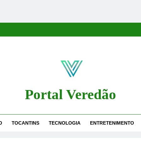
Portal Veredão
dão Traz As Principais Notícias De Palmas E Região, Cobrindo Políti
O
TOCANTINS
TECNOLOGIA
ENTRETENIMENTO