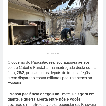
propriedade privada após
3 Horas Ago
protestos em Buenos
Apollo compra EasyJet
Aires
por £ 5,7 bilhões e
redesenha mercado de
3 Horas Ago
baixo custo na Europa
Publicidade
O governo do Paquistão realizou ataques aéreos
contra Cabul e Kandahar na madrugada desta quinta-
feira, 26/2, poucas horas depois de tropas afegãs
terem disparado contra militares paquistaneses na
fronteira.
“Nossa paciência chegou ao limite. De agora em
diante, é guerra aberta entre nós e vocês”
,
declarou o ministro da Defesa paquistanês, Khawaja