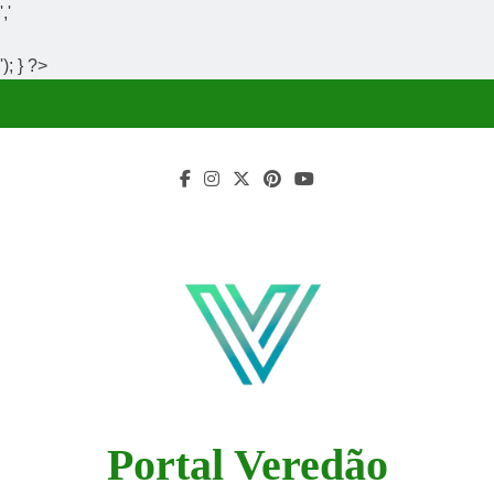
','
'); } ?>
Skip
to
content
Portal Veredão