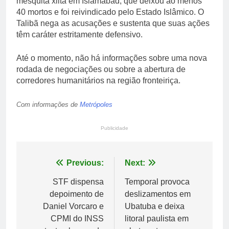
mesquita xiita em Islamabad, que deixou ao menos
40 mortos e foi reivindicado pelo Estado Islâmico. O
Talibã nega as acusações e sustenta que suas ações
têm caráter estritamente defensivo.
Até o momento, não há informações sobre uma nova
rodada de negociações ou sobre a abertura de
corredores humanitários na região fronteiriça.
Com informações de
Metrópoles
Publicidade
Navegação
Previous:
Next:
de
STF dispensa
Temporal provoca
depoimento de
deslizamentos em
Post
Daniel Vorcaro e
Ubatuba e deixa
CPMI do INSS
litoral paulista em