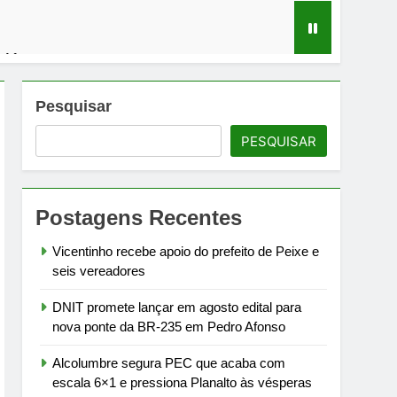
 Afonso
vésperas da eleição
Pesquisar
PESQUISAR
o neste domingo
Postagens Recentes
irme
Vicentinho recebe apoio do prefeito de Peixe e
seis vereadores
DNIT promete lançar em agosto edital para
nova ponte da BR-235 em Pedro Afonso
Alcolumbre segura PEC que acaba com
escala 6×1 e pressiona Planalto às vésperas