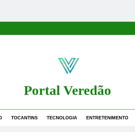
Portal Veredão
dão Traz As Principais Notícias De Palmas E Região, Cobrindo Políti
O
TOCANTINS
TECNOLOGIA
ENTRETENIMENTO