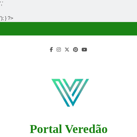
','
'); } ?>
Skip
to
content
Portal Veredão