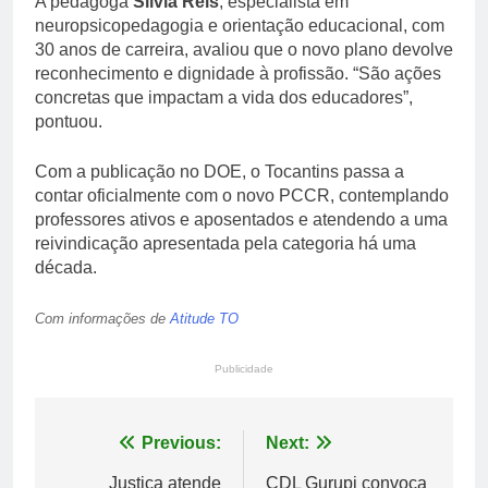
A pedagoga
Sílvia Reis
, especialista em
neuropsicopedagogia e orientação educacional, com
30 anos de carreira, avaliou que o novo plano devolve
reconhecimento e dignidade à profissão. “São ações
concretas que impactam a vida dos educadores”,
pontuou.
Com a publicação no DOE, o Tocantins passa a
contar oficialmente com o novo PCCR, contemplando
professores ativos e aposentados e atendendo a uma
reivindicação apresentada pela categoria há uma
década.
Com informações de
Atitude TO
Publicidade
Navegação
Previous:
Next:
de
Justiça atende
CDL Gurupi convoca