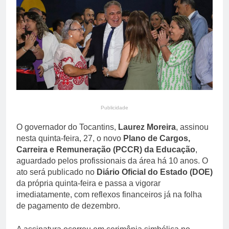
de Lula para a reeleição
9 Horas Ago
Especialista em IA alerta
para os perigos de
confiar cegamente nos
9 Horas Ago
chatbots
Publicidade
O governador do Tocantins,
Laurez Moreira
, assinou
nesta quinta-feira, 27, o novo
Plano de Cargos,
Carreira e Remuneração (PCCR) da Educação
,
aguardado pelos profissionais da área há 10 anos. O
ato será publicado no
Diário Oficial do Estado (DOE)
da própria quinta-feira e passa a vigorar
imediatamente, com reflexos financeiros já na folha
de pagamento de dezembro.