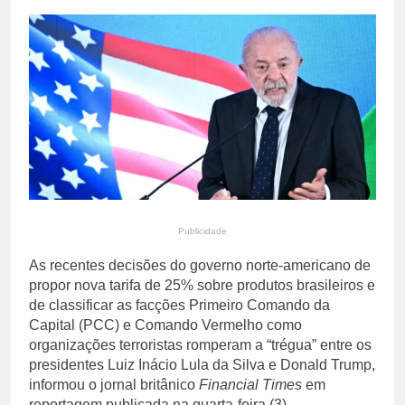
6×1 e pressiona Planalto
5 Horas Ago
às vésperas da eleição
Inmet emite alerta de
vendaval para seis
municípios do Sul do
5 Horas Ago
Espírito Santo neste
domingo
Publicidade
As recentes decisões do governo norte-americano de
propor nova tarifa de 25% sobre produtos brasileiros e
de classificar as facções Primeiro Comando da
Capital (PCC) e Comando Vermelho como
organizações terroristas romperam a “trégua” entre os
presidentes Luiz Inácio Lula da Silva e Donald Trump,
informou o jornal britânico
Financial Times
em
reportagem publicada na quarta-feira (3).