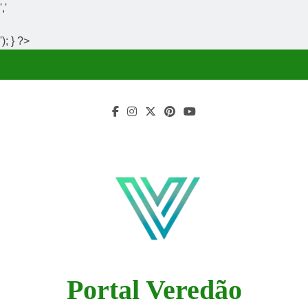
','
'); } ?>
Skip
to
content
Portal Veredão