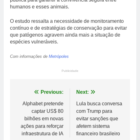
humanos e esses animais.
O estudo ressalta a necessidade de monitoramento
contínuo e de estratégias de conservação para evitar
que patógenos agravem ainda mais a situação de
espécies vulneráveis.
Com informações de
Metrópoles
Publicidade
Navegação
Previous:
Next:
de
Alphabet pretende
Lula busca conversa
captar US$ 80
com Trump para
Post
bilhões em novas
evitar sanções que
ações para reforçar
afetem sistema
infraestrutura de IA
financeiro brasileiro