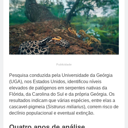
6×1 e pressiona Planalto
5 Horas Ago
às vésperas da eleição
Inmet emite alerta de
vendaval para seis
municípios do Sul do
6 Horas Ago
Espírito Santo neste
domingo
Publicidade
Pesquisa conduzida pela Universidade da Geórgia
(UGA), nos Estados Unidos, identificou níveis
elevados de patógenos em serpentes nativas da
Flórida, da Carolina do Sul e da própria Geórgia. Os
resultados indicam que várias espécies, entre elas a
cascavel-pigmeia (
Sistrurus miliarius
), correm risco de
declínio populacional e eventual extinção.
Quatro anos de análise