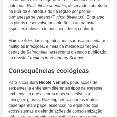
pulmonar
Raillietiella orientalis
, observado sobretudo
na Flórida e introduzido na região por pítons-
birmanesas selvagens (
Python bivittatus
). Enquanto
as pítons desenvolveram tolerância ao parasita,
espécies nativas não possuem defesa natural.
Mais de 40% das serpentes analisadas apresentaram
múltiplas infecções, e mais da metade carregava
cepas de
Salmonella
, acrescenta o estudo publicado
na revista
Frontiers in Veterinary Science
.
Consequências ecológicas
Para a coautora
Nicole Nemeth
, populações de
serpentes já enfrentam diferentes tipos de estresse
ambiental, o que as torna mais suscetíveis a
infecções graves. Hazelrig reforça que os répteis
desempenham papel essencial no equilíbrio dos
ecossistemas e defende ações de conscientização
pública para garantir a convivência segura entre