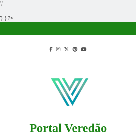
','
'); } ?>
Skip
to
content
Portal Veredão