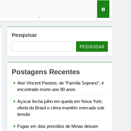
m mercado sob tensão
em debate sobre infraestrutura carcerária
Pesquisar
PESQUISAR
ra Campos à meia-noite de 1º de agosto
rtamento de Estado
Postagens Recentes
Ator Vincent Pastore, de “Família Soprano”, é
encontrado morto aos 80 anos
Açúcar fecha julho em queda em Nova York;
oferta do Brasil e clima mantêm mercado sob
tensão
Fugas em dois presídios de Minas deixam