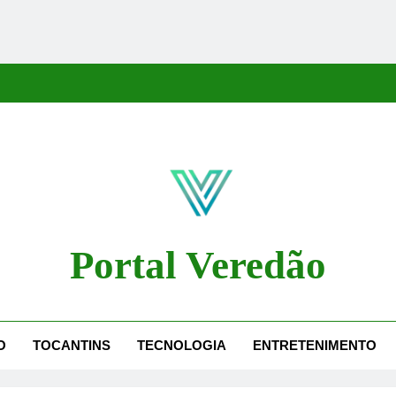
Portal Veredão
dão Traz As Principais Notícias De Palmas E Região, Cobrindo Políti
O
TOCANTINS
TECNOLOGIA
ENTRETENIMENTO