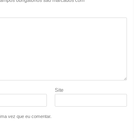
ampos obrigatórios são marcados com
*
Site
ima vez que eu comentar.