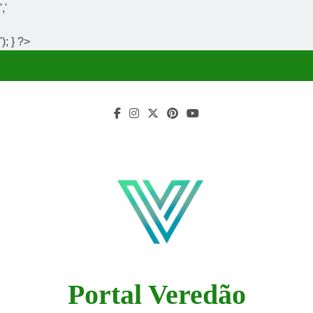
','
'); } ?>
Skip
to
content
Portal Veredão