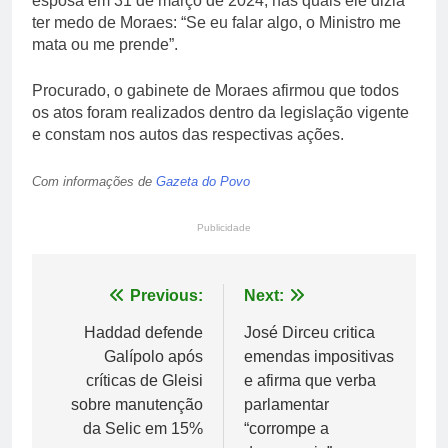
esposa em 31 de março de 2024, nas quais ele dizia
ter medo de Moraes: “Se eu falar algo, o Ministro me
mata ou me prende”.
Procurado, o gabinete de Moraes afirmou que todos
os atos foram realizados dentro da legislação vigente
e constam nos autos das respectivas ações.
Com informações de
Gazeta do Povo
Publicidade
Navegação
Previous:
Next:
de
Haddad defende
José Dirceu critica
Galípolo após
emendas impositivas
Post
críticas de Gleisi
e afirma que verba
sobre manutenção
parlamentar
da Selic em 15%
“corrompe a