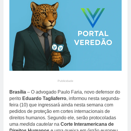
propriedade privada após
7 Horas Ago
protestos em Buenos
Apollo compra EasyJet
Aires
por £ 5,7 bilhões e
redesenha mercado de
7 Horas Ago
baixo custo na Europa
Publicidade
Brasília
– O advogado Paulo Faria, novo defensor do
perito
Eduardo Tagliaferro
, informou nesta segunda-
feira (10) que ingressará ainda nesta semana com
pedidos de proteção em cortes internacionais de
direitos humanos. Segundo ele, serão protocoladas
uma
medida cautelar
na
Corte Interamericana de
Direitos Humanos
e uma queixa em órgão europeu