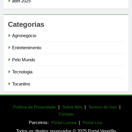
abril 2025
Categorias
Agronegócio
Entretenimento
Pelo Mundo
Tecnologia
Tocantins
|
|
|
Política de Privacidade
Sobre Nós
Termos de Uso
Contato
Parceiros:
|
Portal Lumea
Portal Lira
Todos os direitos reservados © 2025 Portal Veredão