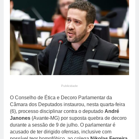
primária em relatório do
4 Dias Ago
Departamento de Estado
Streaming em julho: os
10 filmes mais
comentados do mês
4 Dias Ago
Publicidade
O Conselho de Ética e Decoro Parlamentar da
Câmara dos Deputados instaurou, nesta quarta-feira
(6), processo disciplinar contra o deputado
André
Janones
(Avante-MG) por suposta quebra de decoro
durante a sessão de 9 de julho. O parlamentar é
acusado de ter dirigido ofensas, inclusive com
possível teor homofóbico, ao colega
Nikolas Ferreira