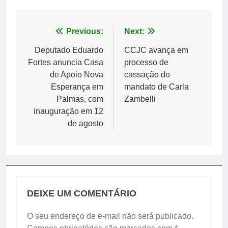
Navegação
Previous:
Next:
de
Deputado Eduardo
CCJC avança em
Fortes anuncia Casa
processo de
Post
de Apoio Nova
cassação do
Esperança em
mandato de Carla
Palmas, com
Zambelli
inauguração em 12
de agosto
DEIXE UM COMENTÁRIO
O seu endereço de e-mail não será publicado.