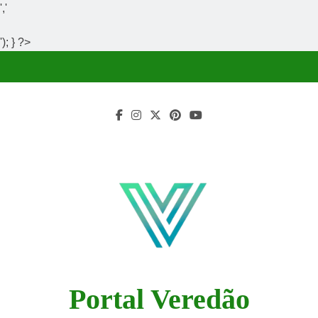
','
'); } ?>
Skip
to
content
Portal Veredão