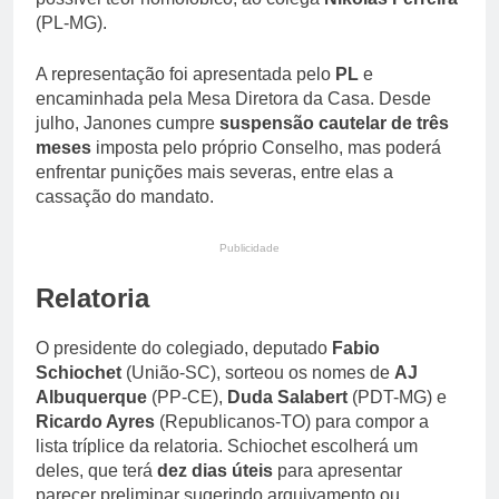
(PL-MG).
A representação foi apresentada pelo
PL
e
encaminhada pela Mesa Diretora da Casa. Desde
julho, Janones cumpre
suspensão cautelar de três
meses
imposta pelo próprio Conselho, mas poderá
enfrentar punições mais severas, entre elas a
cassação do mandato.
Publicidade
Relatoria
O presidente do colegiado, deputado
Fabio
Schiochet
(União-SC), sorteou os nomes de
AJ
Albuquerque
(PP-CE),
Duda Salabert
(PDT-MG) e
Ricardo Ayres
(Republicanos-TO) para compor a
lista tríplice da relatoria. Schiochet escolherá um
deles, que terá
dez dias úteis
para apresentar
parecer preliminar sugerindo arquivamento ou