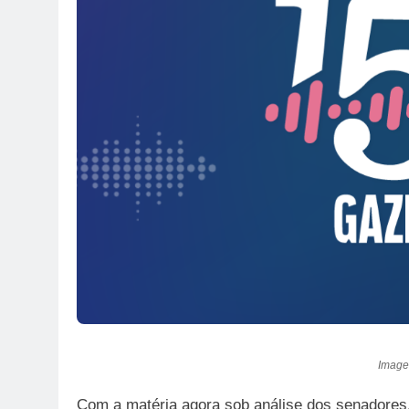
Image
Com a matéria agora sob análise dos senadores