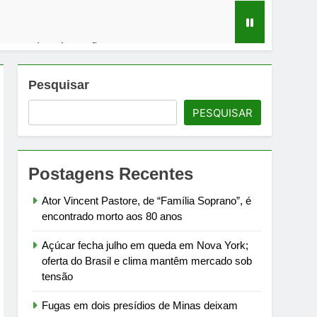
m mercado sob tensão
em debate sobre infraestrutura carcerária
Pesquisar
PESQUISAR
ra Campos à meia-noite de 1º de agosto
rtamento de Estado
Postagens Recentes
Ator Vincent Pastore, de “Família Soprano”, é
encontrado morto aos 80 anos
Açúcar fecha julho em queda em Nova York;
oferta do Brasil e clima mantêm mercado sob
tensão
Fugas em dois presídios de Minas deixam