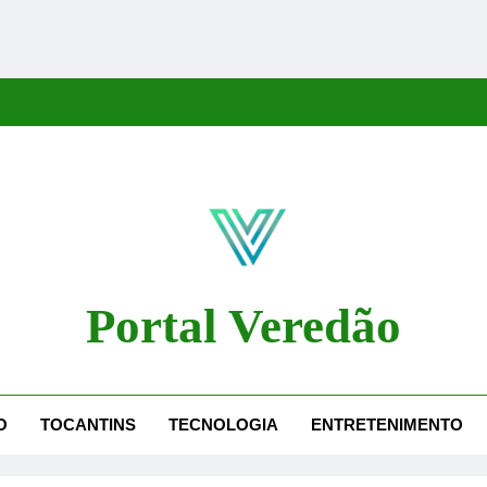
Portal Veredão
dão Traz As Principais Notícias De Palmas E Região, Cobrindo Políti
O
TOCANTINS
TECNOLOGIA
ENTRETENIMENTO