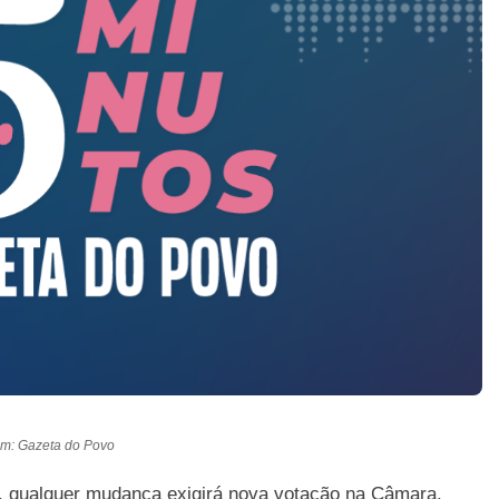
m: Gazeta do Povo
, qualquer mudança exigirá nova votação na Câmara.