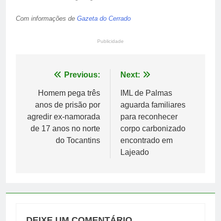
Com informações de
Gazeta do Cerrado
Publicidade
Navegação
Previous:
Next:
de
Homem pega três
IML de Palmas
anos de prisão por
aguarda familiares
Post
agredir ex-namorada
para reconhecer
de 17 anos no norte
corpo carbonizado
do Tocantins
encontrado em
Lajeado
DEIXE UM COMENTÁRIO