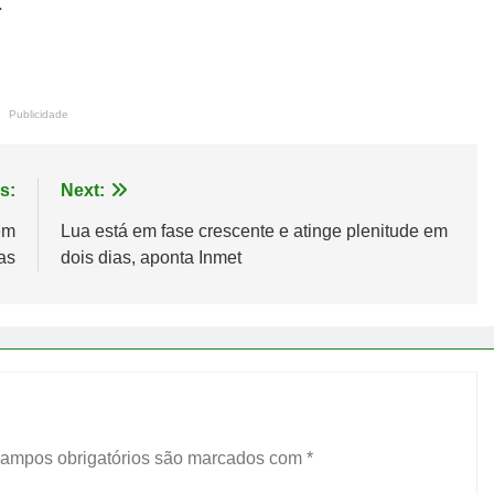
.
Publicidade
s:
Next:
em
Lua está em fase crescente e atinge plenitude em
as
dois dias, aponta Inmet
ampos obrigatórios são marcados com
*