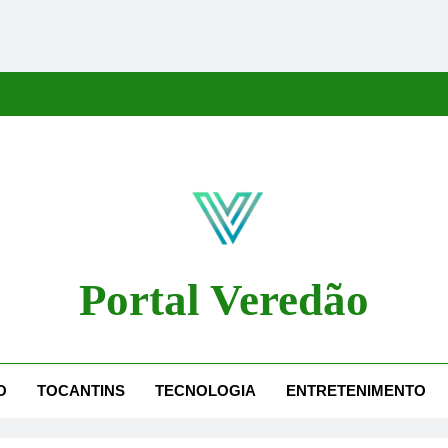
Portal Veredão
dão Traz As Principais Notícias De Palmas E Região, Cobrindo Políti
O
TOCANTINS
TECNOLOGIA
ENTRETENIMENTO