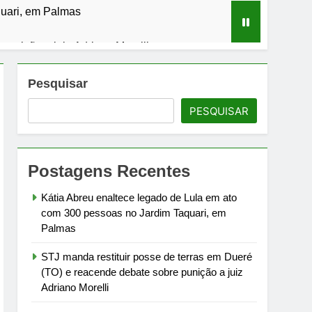
quari, em Palmas
punição a juiz Adriano Morelli
Pesquisar
PESQUISAR
com ações educativas em toda a cidade
Postagens Recentes
cado internacional
Kátia Abreu enaltece legado de Lula em ato
com 300 pessoas no Jardim Taquari, em
Palmas
STJ manda restituir posse de terras em Dueré
(TO) e reacende debate sobre punição a juiz
Adriano Morelli