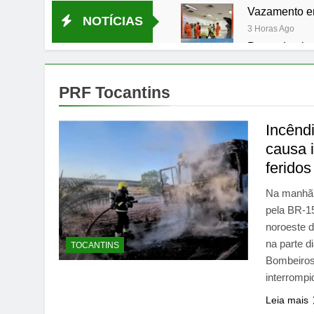
Vazamento em
NOTÍCIAS
3 Horas Ago
Preço do algo
6 Horas Ago
Rede municip
PRF Tocantins
6 Horas Ago
Sabrina Sato 
Incênd
12 Horas Ago
causa 
Oferta curta 
feridos
15 Horas Ago
Prefeitura di
Na manhã 
15 Horas Ago
pela BR-15
noroeste d
na parte d
TOCANTINS
Bombeiros 
interromp
Leia mais