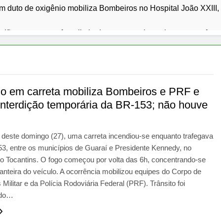
 duto de oxigênio mobiliza Bombeiros no Hospital João XXIII
dão reage com oferta limitada e expectativa sobre nova safra n
al de Palmas promove sábado letivo com programação especia
faz carta emocionada a Nicolas Prattes no Dia dos Pais e rele
io em carreta mobiliza Bombeiros e PRF e
interdição temporária da BR-153; não houve
mantém cotações do trigo estáveis no Brasil durante a entressaf
vulga resultado preliminar da degustação do 20º Festival Gast
deste domingo (27), uma carreta incendiou-se enquanto trafegava
3, entre os municípios de Guaraí e Presidente Kennedy, no
o Tocantins. O fogo começou por volta das 6h, concentrando-se
ianteira do veículo. A ocorrência mobilizou equipes do Corpo de
Militar e da Polícia Rodoviária Federal (PRF). Trânsito foi
ido…