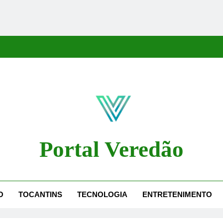
Portal Veredão
dão Traz As Principais Notícias De Palmas E Região, Cobrindo Políti
O
TOCANTINS
TECNOLOGIA
ENTRETENIMENTO