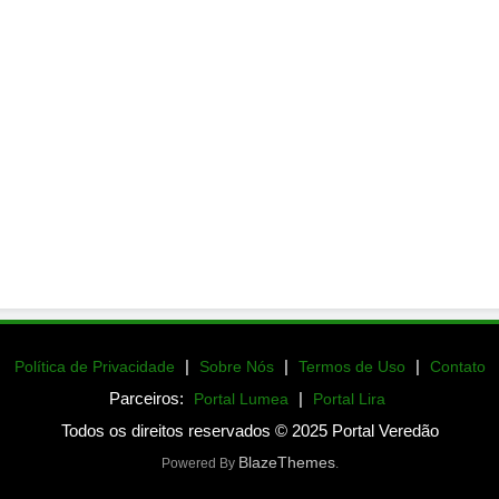
|
|
|
Política de Privacidade
Sobre Nós
Termos de Uso
Contato
Parceiros:
|
Portal Lumea
Portal Lira
Todos os direitos reservados © 2025 Portal Veredão
BlazeThemes
Powered By
.