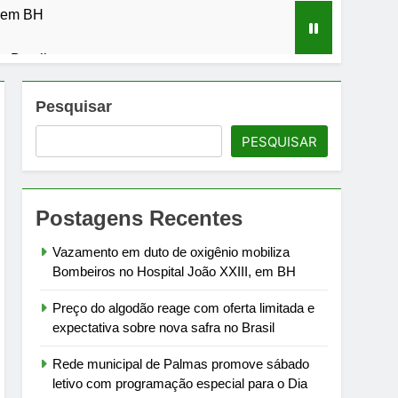
, em BH
o Brasil
l para o Dia dos Pais
Pesquisar
PESQUISAR
mbra perdas gestacionais
ra
Postagens Recentes
ronômico de Taquaruçu
Vazamento em duto de oxigênio mobiliza
Bombeiros no Hospital João XXIII, em BH
Preço do algodão reage com oferta limitada e
expectativa sobre nova safra no Brasil
Rede municipal de Palmas promove sábado
letivo com programação especial para o Dia