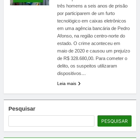
poliesportivas em
12 Horas Ago
três homens a seis anos de prisão
diferentes regiões
Serviços retomam fôlego
por participarem de um furto
em julho, mas varejo
tecnológico em caixas eletrônicos
registra segunda queda
12 Horas Ago
em uma agência bancária de Pedro
seguida, mostra IGet
Getnet/Santander
Afonso, na região centro-norte do
estado. O crime aconteceu em
maio de 2020 e causou um prejuízo
de R$ 328.680,00. Para cometer o
delito, os suspeitos utilizaram
dispositivos…
Leia mais
Pesquisar
PESQUISAR