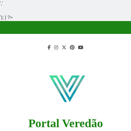
','
'); } ?>
Skip
to
content
Portal Veredão