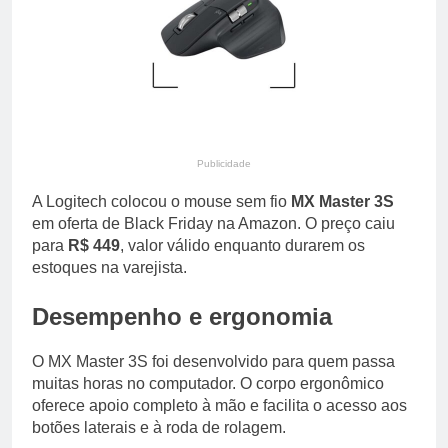
primária em relatório do
3 Dias Ago
Departamento de Estado
Streaming em julho: os
10 filmes mais
comentados do mês
3 Dias Ago
Publicidade
A Logitech colocou o mouse sem fio
MX Master 3S
em oferta de Black Friday na Amazon. O preço caiu
para
R$ 449
, valor válido enquanto durarem os
estoques na varejista.
Desempenho e ergonomia
O MX Master 3S foi desenvolvido para quem passa
muitas horas no computador. O corpo ergonômico
oferece apoio completo à mão e facilita o acesso aos
botões laterais e à roda de rolagem.