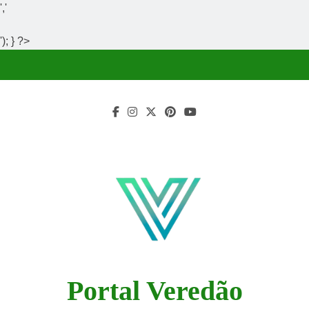
','
'); } ?>
Skip
to
content
Portal Veredão