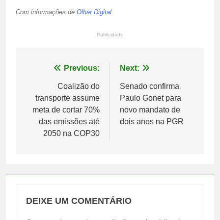
Com informações de
Olhar Digital
Publicidade
Navegação
Previous:
Next:
de
Coalizão do
Senado confirma
transporte assume
Paulo Gonet para
Post
meta de cortar 70%
novo mandato de
das emissões até
dois anos na PGR
2050 na COP30
DEIXE UM COMENTÁRIO